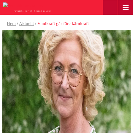
FRAMTIDSPARTIET I ÖCKERÖ KOMMUN
Hem
/
Aktuellt
/
Vindkraft går före kärnkraft