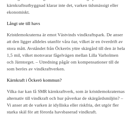
kärnkraftsutbyggnad klarar inte det, varken tidsmässigt eller
ekonomiskt.
Långt ute till havs
Kristdemokraterna är emot Västvinds vindkraftspark. De anser
att den ligger alldeles utanför våra öar, vilket är en överdrift av
stora mått. Avståndet från Öckerös yttre skärgård till den är hela
1,5 mil, vilket motsvarar fågelvägen mellan Lilla Varholmen
och Järntorget. – Utredning pågår om kompensationer till de
som berörs av vindkraftverken.
Kärnkraft i Öckerö kommun?
Vilka öar kan få SMR kärnkraftverk, som är kristdemokraternas
alternativ till vindkraft och hur påverkar de skärgårdsmiljön? –
Vi anser att de varken är idylliska eller riskfria, det utgör fler
starka skäl för att förorda havsbaserad vindkraft.