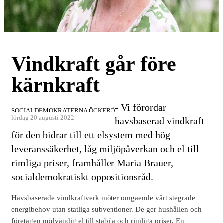
Vindkraft går före
kärnkraft
- Vi förordar
SOCIALDEMOKRATERNA ÖCKERÖ
lördag 20 augusti 2022
havsbaserad vindkraft
för den bidrar till ett elsystem med hög
leveranssäkerhet, låg miljöpåverkan och el till
rimliga priser, framhåller Maria Brauer,
socialdemokratiskt oppositionsråd.
Havsbaserade vindkraftverk möter omgående vårt stegrade
energibehov utan statliga subventioner. De ger hushållen och
företagen nödvändig el till stabila och rimliga priser. En