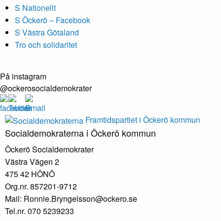
S Nationellt
S Öckerö – Facebook
S Västra Götaland
Tro och solidaritet
På instagram
@ockerosocialdemokrater
Framtidspartiet i Öckerö kommun
Socialdemokraterna i Öckerö kommun
Öckerö Socialdemokrater
Västra Vägen 2
475 42 HÖNÖ
Org.nr. 857201-9712
Mail: Ronnie.Bryngelsson@ockero.se
Tel.nr. 070 5239233