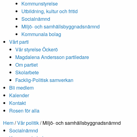
Kommunstyrelse
Utbildning, kultur och fritid
Socialnämnd
Miljö- och samhällsbyggnadsnämnd
Kommunala bolag
Vårt parti
Vår styrelse Öckerö
Magdalena Andersson partiledare
Om partiet
Skolarbete
Facklig-Politisk samverkan
Bli medlem
Kalender
Kontakt
Rosen för alla
Hem
/
Vår politik
/
Miljö- och samhällsbyggnadsnämnd
Socialnämnd