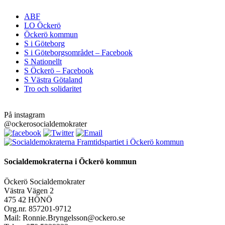
ABF
LO Öckerö
Öckerö kommun
S i Göteborg
S i Göteborgsområdet – Facebook
S Nationellt
S Öckerö – Facebook
S Västra Götaland
Tro och solidaritet
På instagram
@ockerosocialdemokrater
Framtidspartiet i Öckerö kommun
Socialdemokraterna i Öckerö kommun
Öckerö Socialdemokrater
Västra Vägen 2
475 42 HÖNÖ
Org.nr. 857201-9712
Mail: Ronnie.Bryngelsson@ockero.se