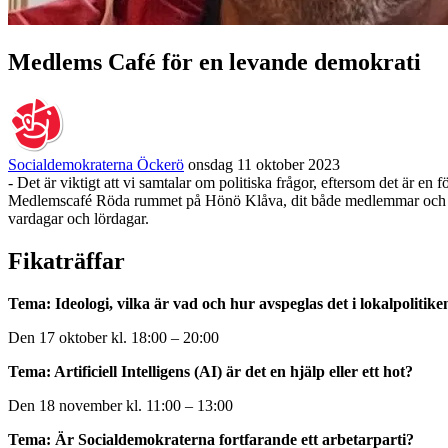
Medlems Café för en levande demokrati
Socialdemokraterna Öckerö
onsdag 11 oktober 2023
- Det är viktigt att vi samtalar om politiska frågor, eftersom det är e
Medlemscafé Röda rummet på Hönö Klåva, dit både medlemmar och sympa
vardagar och lördagar.
Fikaträffar
T
ema: Ideologi, vilka är vad och hur avspeglas det i lokalpolitike
Den
17 oktober kl.
18:00
–
20:00
Tema: Artificiell Intelligens (
AI) är det en hjälp eller ett hot?
Den
18 november kl.
11:00
–
13:00
Tema: Är Socialdemokraterna fortfarande ett arbetarparti?