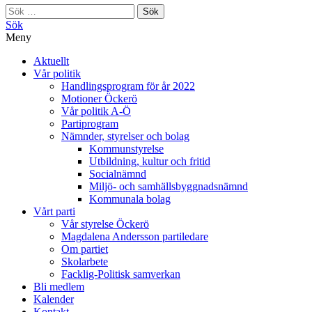
Sök
efter:
Sök
Meny
Aktuellt
Vår politik
Handlingsprogram för år 2022
Motioner Öckerö
Vår politik A-Ö
Partiprogram
Nämnder, styrelser och bolag
Kommunstyrelse
Utbildning, kultur och fritid
Socialnämnd
Miljö- och samhällsbyggnadsnämnd
Kommunala bolag
Vårt parti
Vår styrelse Öckerö
Magdalena Andersson partiledare
Om partiet
Skolarbete
Facklig-Politisk samverkan
Bli medlem
Kalender
Kontakt