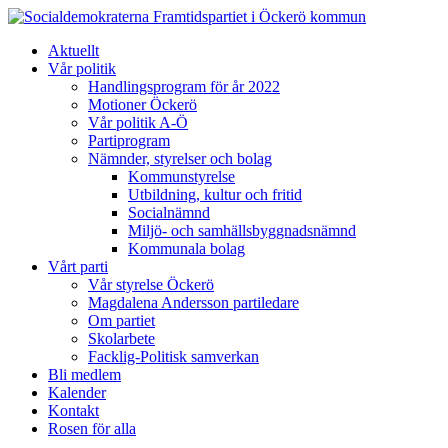
Framtidspartiet i Öckerö kommun
Aktuellt
Vår politik
Handlingsprogram för år 2022
Motioner Öckerö
Vår politik A-Ö
Partiprogram
Nämnder, styrelser och bolag
Kommunstyrelse
Utbildning, kultur och fritid
Socialnämnd
Miljö- och samhällsbyggnadsnämnd
Kommunala bolag
Vårt parti
Vår styrelse Öckerö
Magdalena Andersson partiledare
Om partiet
Skolarbete
Facklig-Politisk samverkan
Bli medlem
Kalender
Kontakt
Rosen för alla