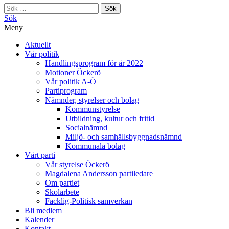
Sök
efter:
Sök
Meny
Aktuellt
Vår politik
Handlingsprogram för år 2022
Motioner Öckerö
Vår politik A-Ö
Partiprogram
Nämnder, styrelser och bolag
Kommunstyrelse
Utbildning, kultur och fritid
Socialnämnd
Miljö- och samhällsbyggnadsnämnd
Kommunala bolag
Vårt parti
Vår styrelse Öckerö
Magdalena Andersson partiledare
Om partiet
Skolarbete
Facklig-Politisk samverkan
Bli medlem
Kalender
Kontakt