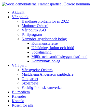
Framtidspartiet i Öckerö kommun
Aktuellt
Vår politik
Handlingsprogram för år 2022
Motioner Öckerö
Vår politik A-Ö
Partiprogram
Nämnder, styrelser och bolag
Kommunstyrelse
Utbildning, kultur och fritid
Socialnämnd
Miljö- och samhällsbyggnadsnämnd
Kommunala bolag
Vårt parti
Vår styrelse Öckerö
Magdalena Andersson partiledare
Om partiet
Skolarbete
Facklig-Politisk samverkan
Bli medlem
Kalender
Kontakt
Rosen för alla