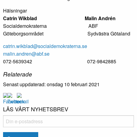
Hälsningar
Catrin Wikblad Malin Andrén
Socialdemokraterna ABF
Göteborgsområdet Sydvästra Götaland
catrin.wikblad@socialdemokraterna.se
malin.andren@abf.se
072-5639342 072-9842885
Relaterade
Senast uppdaterad: onsdag 10 februari 2021
LÄS VÅRT NYHETSBREV